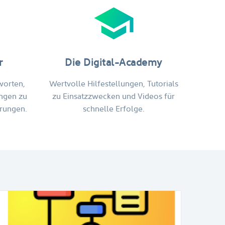
school
r
Die Digital-Academy
worten,
Wertvolle Hilfe­stellungen, Tutorials
ungen zu
zu Einsatzzwecken und Videos für
rungen.
schnelle Erfolge.