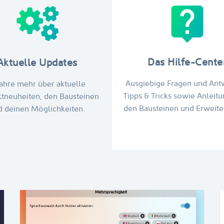
live_help
Das Hilfe-Cente
Aktuelle Updates
Ausgiebige Fragen und Ant
ahre mehr über aktuelle
Tipps & Tricks sowie Anleit
tneuheiten, den Bausteinen
den Bausteinen und Erweite
d deinen Möglichkeiten.