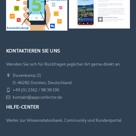
KONTAKTIEREN SIE UNS
Wenden Sie sich für Rückfragen jeglicher Art gerne direkt an:
Duvenkamp 21
D-46282 Dorsten, Deutschland
+49 (0) 2362 / 98 38 190
kontakt@appconfector.de
HILFE-CENTER
Weiter zur Wissensdatenbank, Community und Kundenportal