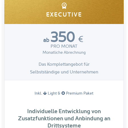
workspace_premium
EXECUTIVE
350
€
ab
PRO MONAT
Monatliche Abrechnung
Das Komplettangebot für
Selbstständige und Unternehmen
Inkl.
Light &
Premium Paket
spa
stars
Individuelle Entwicklung von
Zusatzfunktionen und Anbindung an
Drittsysteme