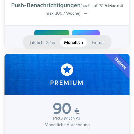
Push-Benachrichtigungen
(auch auf PC & Mac mit
max. 100 / Woche)
BESTELLEN
TESTEN
Jährlich
-22 %
Monatlich
Einmal
Beliebt
stars
PREMIUM
90
€
PRO MONAT
Monatliche Abrechnung