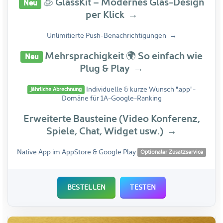
🧊 GlassKit – Modernes
Glas-Design
Neu
per Klick
Unlimitierte Push-Benachrichtigungen
Mehrsprachigkeit 🌍 So einfach wie
Neu
Plug & Play
Individuelle & kurze Wunsch
".app"-
Jährliche Abrechnung
Domäne für 1A-Google-Ranking
Erweiterte Bausteine (Video Konferenz,
Spiele, Chat, Widget usw.)
Native App im AppStore & Google Play
Optionaler Zusatzservice
BESTELLEN
TESTEN