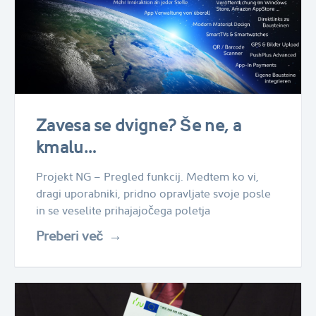
Zavesa se dvigne? Še ne, a
kmalu…
Projekt NG – Pregled funkcij. Medtem ko vi,
dragi uporabniki, pridno opravljate svoje posle
in se veselite prihajajočega poletja
Preberi več