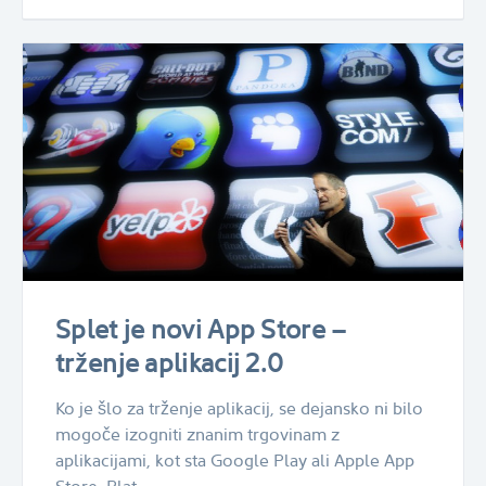
Splet je novi App Store –
trženje aplikacij 2.0
Ko je šlo za trženje aplikacij, se dejansko ni bilo
mogoče izogniti znanim trgovinam z
aplikacijami, kot sta Google Play ali Apple App