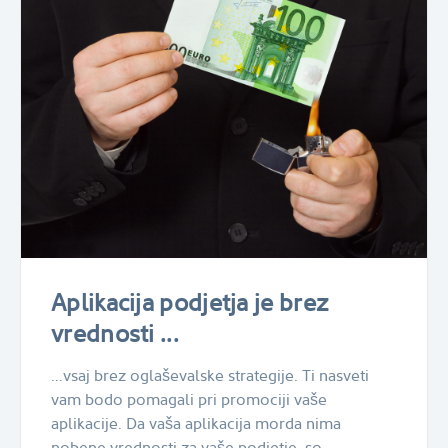
Aplikacija podjetja je brez
vrednosti ...
…vsaj brez oglaševalske strategije. Ti nasveti
vam bodo pomagali pri promociji vaše
aplikacije. Da vaša aplikacija morda nima
nobene vrednosti za vaše podjetje, so