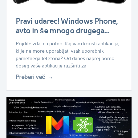
Pravi udarec! Windows Phone,
avto in še mnogo drugega…
Pojdite zdaj na polno. Kaj vam koristi aplikacija,
ki je ne more uporabljati vsak uporabnik
pametnega telefona? Od danes naprej bomo
doseg vaše aplikacije razširili za
Preberi več