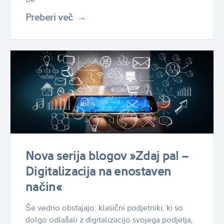
Preberi več
Nova serija blogov »Zdaj pa! –
Digitalizacija na enostaven
način«
Še vedno obstajajo: klasični podjetniki, ki so
dolgo odlašali z digitalizacijo svojega podjetja,