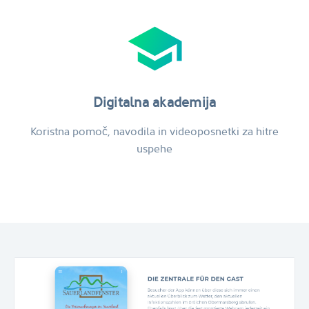
school
Digitalna akademija
Koristna pomoč, navodila in videoposnetki za hitre
uspehe