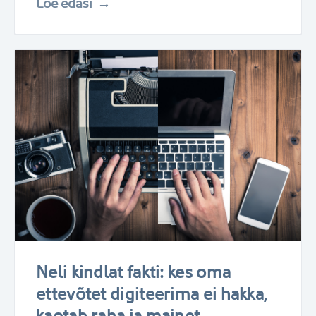
Loe edasi
Neli kindlat fakti: kes oma
ettevõtet digiteerima ei hakka,
kaotab raha ja mainet