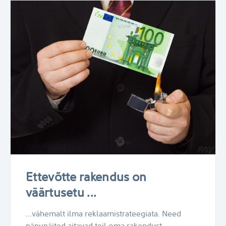
Ettevõtte rakendus on
väärtusetu ...
…vähemalt ilma reklaamistrateegiata. Need
näpunäited aitavad teil oma rakendust