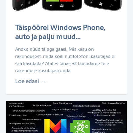
Täispööre! Windows Phone,
auto ja palju muud…
Andke nüüd täiega gaasi. Mis kasu on
rakendusest, mida kõik nutitelefoni kasutajad ei
saa kasutada? Alates tänasest laiendame teie
rakenduse kasutajaskonda
Loe edasi