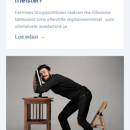
meister?
Eelmises blogipostituses rääkisin ma lõbususe
tähtsusest oma ettevõtte digitaliseerimisel: uute
võimaluste avastamine ja
Loe edasi