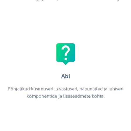
live_help
Abi
Põhjalikud küsimused ja vastused, näpunäited ja juhised
komponentide ja lisaseadmete kohta.