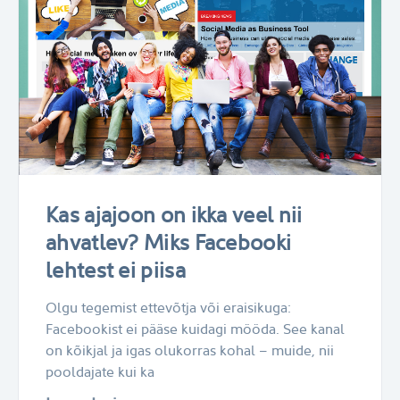
Kas ajajoon on ikka veel nii
ahvatlev? Miks Facebooki
lehtest ei piisa
Olgu tegemist ettevõtja või eraisikuga:
Facebookist ei pääse kuidagi mööda. See kanal
on kõikjal ja igas olukorras kohal – muide, nii
pooldajate kui ka