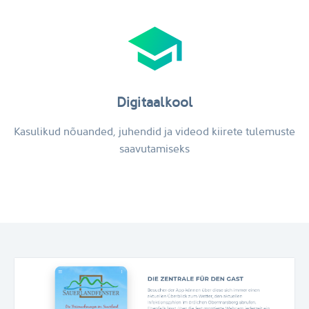
school
Digitaalkool
Kasulikud nõuanded, juhendid ja videod kiirete tulemuste
saavutamiseks