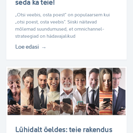
seda ka teie!
„Otsi veebis, osta poest“ on populaarsem kui
„otsi poest, osta veebis“. Siiski näitavad
mõlemad suundumused, et omnichannel-
strateegiad on hädavajalikud
Loe edasi
Lühidalt öeldes: teie rakendus