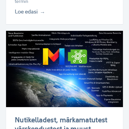
termin
Loe edasi
Nutikelladest, märkamatutest
värskendustest ja muust