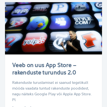
Veeb on uus App Store –
rakenduste turundus 2.0
Rakenduste turustamisel ei saanud tegelikult
mööda vaadata tuntud rakenduste poodidest,
nagu näiteks Google Play või Apple App Store.
Pl