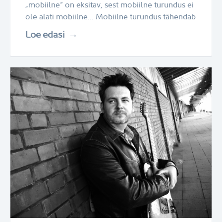
„mobiilne“ on eksitav, sest mobiilne turundus ei
ole alati mobiilne… Mobiilne turundus tähendab
Loe edasi