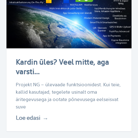
Kardin üles? Veel mitte, aga
varsti…
Projekt NG – ülevaade funktsioonidest. Kui teie,
kallid kasutajad, tegelete usinalt oma
äritegevusega ja ootate põnevusega eelseisvat
suve
Loe edasi