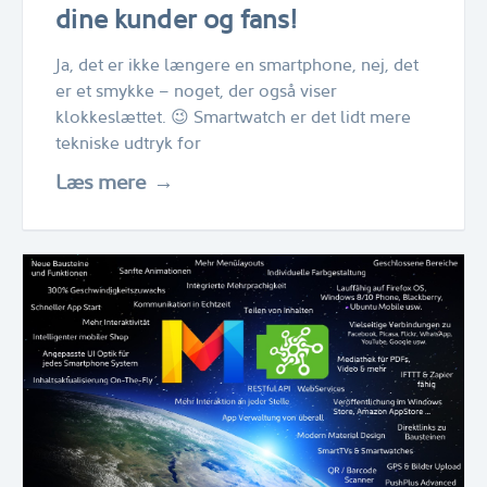
dine kunder og fans!
Ja, det er ikke længere en smartphone, nej, det
er et smykke – noget, der også viser
klokkeslættet. 😉 Smartwatch er det lidt mere
tekniske udtryk for
Læs mere