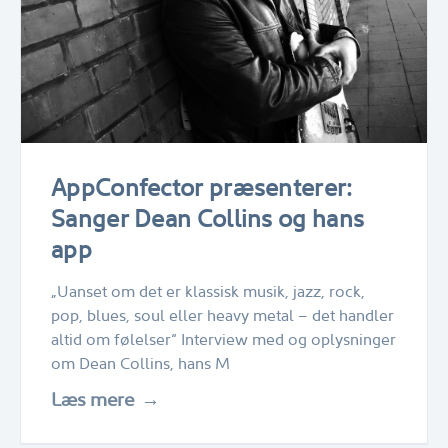
AppConfector præsenterer:
Sanger Dean Collins og hans
app
„Uanset om det er klassisk musik, jazz, rock,
pop, blues, soul eller heavy metal – det handler
altid om følelser“ Interview med og oplysninger
om Dean Collins, hans M
Læs mere