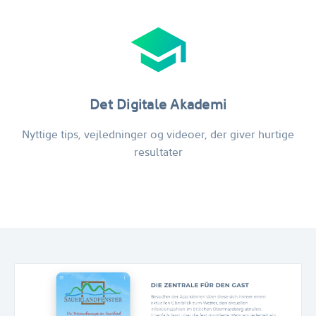
school
Det Digitale Akademi
Nyttige tips, vejledninger og videoer, der giver hurtige
resultater