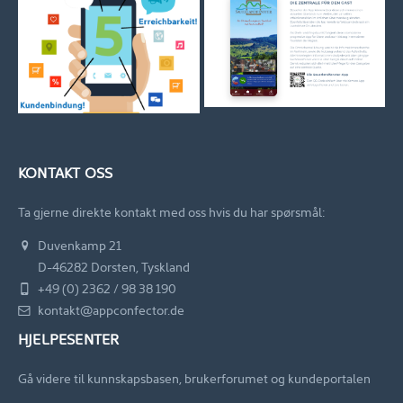
KONTAKT OSS
Ta gjerne direkte kontakt med oss hvis du har spørsmål:
Duvenkamp 21
D-46282 Dorsten, Tyskland
+49 (0) 2362 / 98 38 190
kontakt@appconfector.de
HJELPESENTER
Gå videre til kunnskapsbasen, brukerforumet og kundeportalen