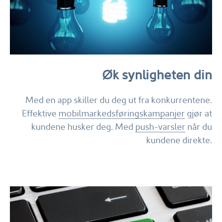
Øk synligheten din
Med en app skiller du deg ut fra konkurrentene.
Effektive
mobilmarkedsføringskampanjer
gjør at
kundene husker deg. Med
push-varsler
når du
kundene direkte.