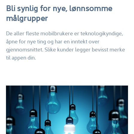
Bli synlig for nye, lønnsomme
målgrupper
De aller fleste mobilbrukere er teknologikyndige,
åpne for nye ting og har en inntekt over
gjennomsnittet. Slike kunder legger bevisst merke
til appen din.