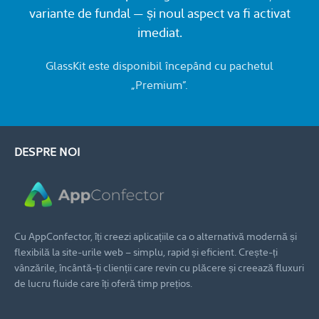
variante de fundal — și noul aspect va fi activat
imediat.
GlassKit este disponibil începând cu pachetul
„Premium”.
DESPRE NOI
Cu AppConfector, îți creezi aplicațiile ca o alternativă modernă și
flexibilă la site-urile web – simplu, rapid și eficient. Crește-ți
vânzările, încântă-ți clienții care revin cu plăcere și creează fluxuri
de lucru fluide care îți oferă timp prețios.