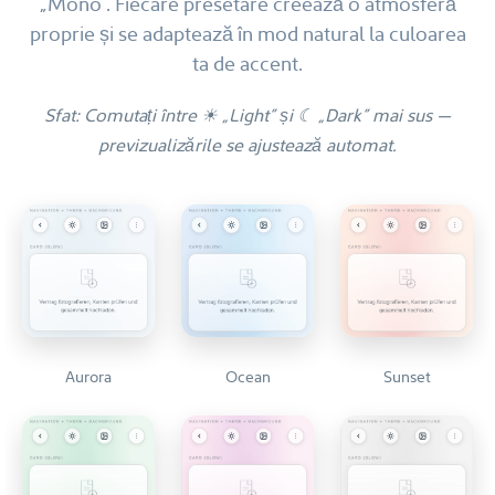
„Mono”. Fiecare presetare creează o atmosferă
proprie și se adaptează în mod natural la culoarea
ta de accent.
Sfat: Comutați între ☀ „Light” și ☾ „Dark” mai sus —
previzualizările se ajustează automat.
Aurora
Ocean
Sunset