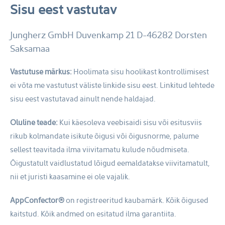
Sisu eest vastutav
Jungherz GmbH
Duvenkamp 21
D-46282 Dorsten
Saksamaa
Vastutuse märkus:
Hoolimata sisu hoolikast kontrollimisest
ei võta me vastutust väliste linkide sisu eest. Linkitud lehtede
sisu eest vastutavad ainult nende haldajad.
Oluline teade:
Kui käesoleva veebisaidi sisu või esitusviis
rikub kolmandate isikute õigusi või õigusnorme, palume
sellest teavitada ilma viivitamatu kulude nõudmiseta.
Õigustatult vaidlustatud lõigud eemaldatakse viivitamatult,
nii et juristi kaasamine ei ole vajalik.
AppConfector®
on registreeritud kaubamärk. Kõik õigused
kaitstud. Kõik andmed on esitatud ilma garantiita.