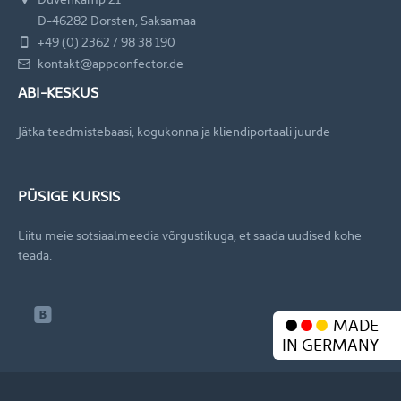
D-46282 Dorsten, Saksamaa
+49 (0) 2362 / 98 38 190
kontakt@appconfector.de
ABI-KESKUS
Jätka teadmistebaasi, kogukonna ja kliendiportaali juurde
PÜSIGE KURSIS
Liitu meie sotsiaalmeedia võrgustikuga, et saada uudised kohe
teada.
MADE
IN GERMANY