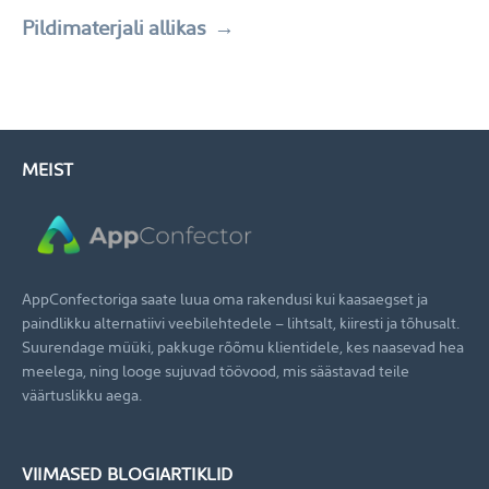
Pildimaterjali allikas
MEIST
AppConfectoriga saate luua oma rakendusi kui kaasaegset ja
paindlikku alternatiivi veebilehtedele – lihtsalt, kiiresti ja tõhusalt.
Suurendage müüki, pakkuge rõõmu klientidele, kes naasevad hea
meelega, ning looge sujuvad töövood, mis säästavad teile
väärtuslikku aega.
VIIMASED BLOGIARTIKLID