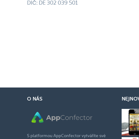
DIČ: DE 302 039 501
O NÁS
NEJNO
S platformou AppConfector vytváříte své