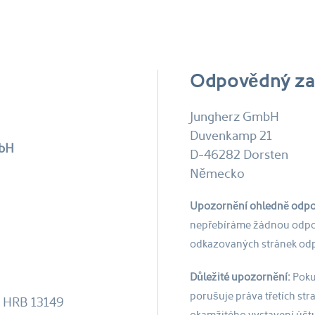
Odpovědný za
Jungherz GmbH
Duvenkamp 21
mbH
D-46282 Dorsten
Německo
Upozornění ohledně odpo
nepřebíráme žádnou odpov
odkazovaných stránek odpo
Důležité upozornění:
Poku
porušuje práva třetích st
 / HRB 13149