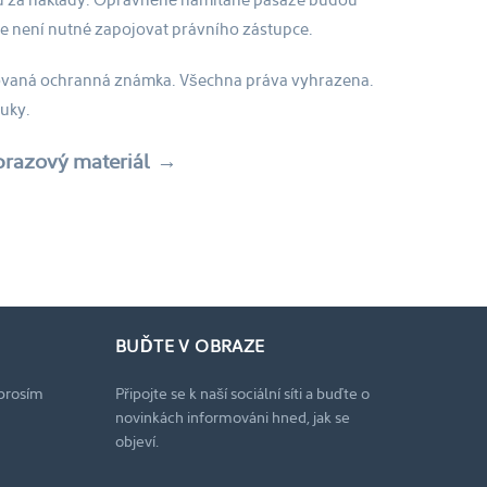
u za náklady. Oprávněně namítané pasáže budou
e není nutné zapojovat právního zástupce.
rovaná ochranná známka. Všechna práva vyhrazena.
uky.
brazový materiál
BUĎTE V OBRAZE
 prosím
Připojte se k naší sociální síti a buďte o
novinkách informováni hned, jak se
objeví.