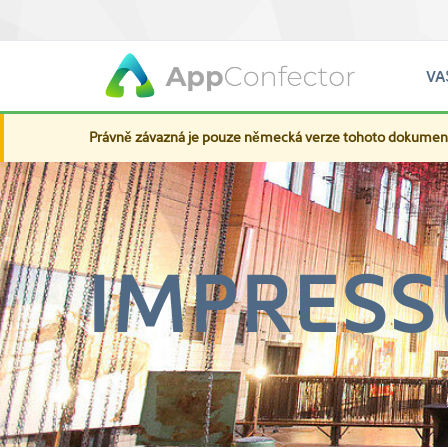
VA
Právně závazná je pouze německá verze tohoto dokumen
IMPRES