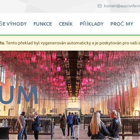
kontakt@appconfect
ŠE VÝHODY
FUNKCE
CENÍK
PŘÍKLADY
PROČ MY
tu.
Tento překlad byl vygenerován automaticky a je poskytován pro vaši 
SUM