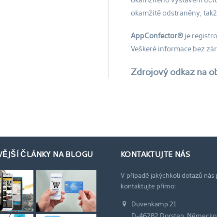
okamžitého vystavení účt
okamžitě odstraněny, takž
AppConfector®
je regist
Veškeré informace bez zár
Zdrojový odkaz na o
VĚJŠÍ ČLÁNKY NA BLOGU
KONTAKTUJTE NÁS
V případě jakýchkoli dotazů nás
kontaktujte přímo:
Duvenkamp 21
D-46282 Dorsten, Německo