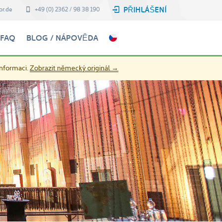
PŘIHLÁŠENÍ
or.de
+49 (0) 2362 / 98 38 190
FAQ
BLOG / NÁPOVĚDA
informaci.
Zobrazit německý originál →